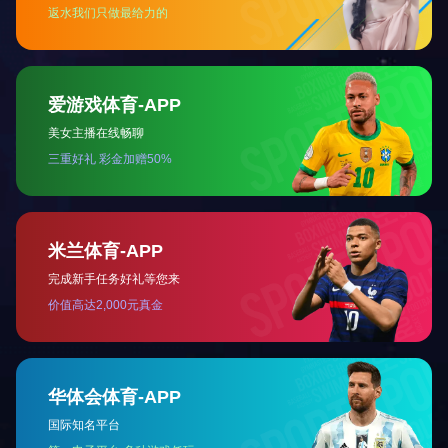
图文传真：0577-66986300
电子邮箱：geye@quitstuff.com
公司网址：//quitstuff.com
合作伙伴：
© quitstuff.com 华体会体育·（sports）官方网站 版权所有