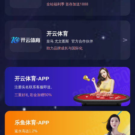
电动O型调节球阀
电动O型调节球阀
电动V型调节球阀
电动V型调节球阀