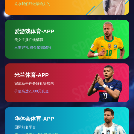
气动O型切断球阀
气动O型切断球阀
610S气动轻载型蝶阀
610S气动轻载型蝶阀，阀板、阀体均
用钢板焊接加工而成，具有结构简
单，流阻小、重量轻、转动灵活，使
用寿命长，操作维护方便，调节可靠
等特点。适用于常温、高温的低压空
气或其他低压气体的流量、压力控
制。本产品按密封形式可分为开放
型、15°密封型、后座型三种。广泛应
L型、T型气动三通球阀
用于工矿企业、城建人防设施的排
烟、除尘采暖系统中调节和控制风量
Q644F，Q645F
L型、T型气动三通球阀Q644F，
等
Q645F气动三通球阀产品简述：