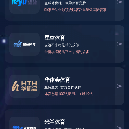
软、硬密封球阀
软、硬密封蝶阀
电动阀门
其他阀门
气动阀门
华体会体育·（sports）官方网站
>
华体会体育·（sports）官方网站
>
调节阀
气动螺纹角座阀
气动螺纹角座阀