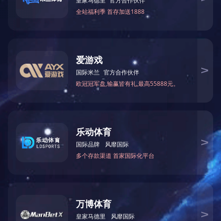
总部地址：浙江省永嘉县瓯北安丰工业区安溪路3号
总部电话：0577-66983300
图文传真：0577-66986300
电子邮箱：geye@quitstuff.com
公司网址：//quitstuff.com