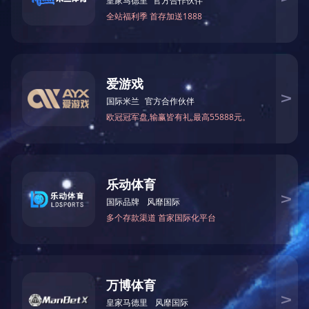
总部地址：浙江省永嘉县瓯北安丰工业区安溪路3号
总部电话：0577-66983300
图文传真：0577-66986300
电子邮箱：geye@quitstuff.com
公司网址：//quitstuff.com