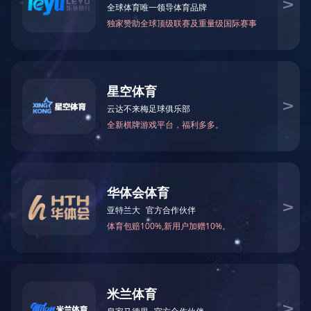
软、硬密封球阀
软、硬密封蝶阀
电动阀门
其他阀门
气动阀门
华体会体育·（sports）官方网站
>
华体会体育·（sports）官方网站
共0页