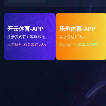
查看详情
ZDJW型电
ZDJW型电动调节
查看详情
电动O型调