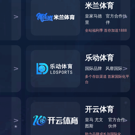
他阀门
气动阀门
rts）官方网站
>
华体会体育·（sports）官方网站
>
调节阀
T40H型手动回转式调节阀
T40H型手动回转式调节阀