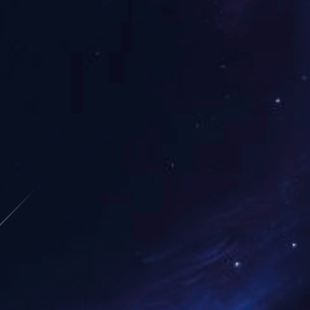
电动O型调节球阀
查看详情
气动O型切
气动O型切断球阀
查看详情