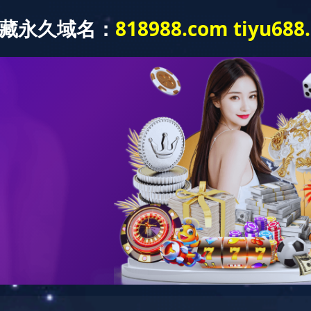
关于格业
格业资讯
华体会体育·（sports）官方网站