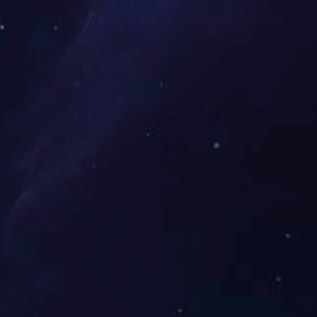
动三通球阀Q644F，
球阀Q644F，Q645F气动三通球阀
4F,Q645F气动三通球阀可靠性高，
，使用寿命长，流通能力大，阻力
有T型和L型。T型三通球阀能使三
联通和切断第三条通道，起分流、
通球阀只能连接相互正交的两条管
第三条管道的相互连通，只起分配
球阀Q641F46
41F46