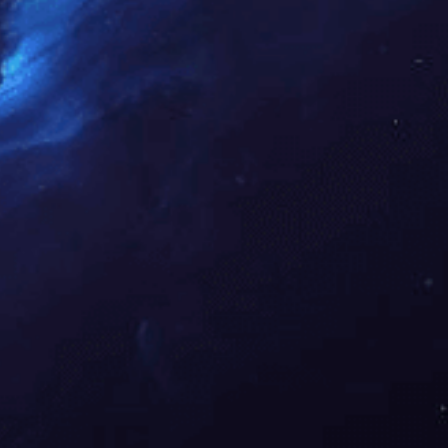
电动V型调节球阀
查看详情
610S气动轻载型蝶阀
610S气动轻载型蝶阀，阀板、阀体均用钢板焊接加工
而成，具有结构简单，流阻小、重量轻、转动灵活，
使用寿命长，操作维护方便，调节可靠等特点。适用
于常温、高温的低压空气或其他低压气体的流量、压
查看详情
力控制。本产品按密封形式可分为开放型、15°密封
型、后座型三种。广泛应用于工矿企业、城建人防设
施的排烟、除尘采暖系统中调节和控制风量等