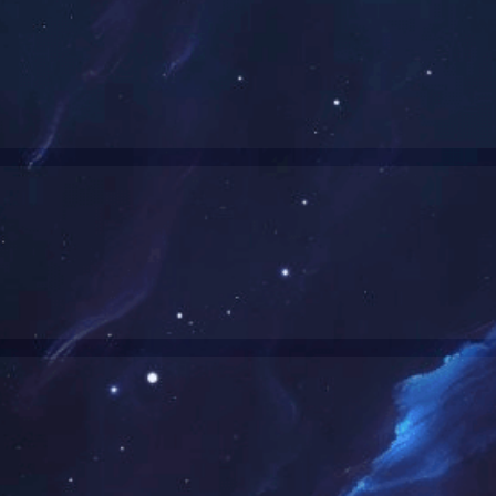
术文章
知识普及
华体
止回阀的试压方法
发布时间：2020-08-19 11:03:17 访问：10269
倒流的阀门，又称逆止阀、单向阀、逆流阀、和背压阀。止回阀属于一种