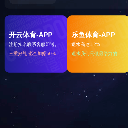
止
回阀的试压方法：
止回阀试验状态：升降式止回阀阀瓣轴线处于与水平垂直
强度试验时，从进口端引入试验介质至规定值，另一端封
密封性试验从出口端引入试验介质，在进口端检查密封面