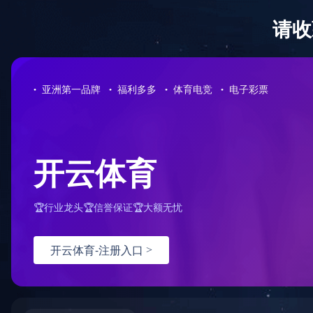
华体会体育·（sports）官方网站
华体会体育·（sports）官方网站