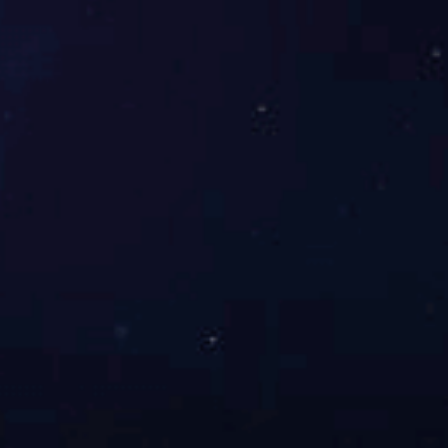
总部地址：浙江省永嘉县瓯北安丰工业区安溪路3号
总部电话：0577-66983300
图文传真：0577-66986300
电子邮箱：geye@quitstuff.com
公司网址：//quitstuff.com