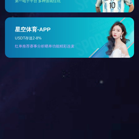
国标不锈钢闸阀Z41W-16P
国标不锈钢闸阀Z41W-16P
美标不锈钢截止阀J41W-150LB
美标不锈钢截止阀J41W-150LB