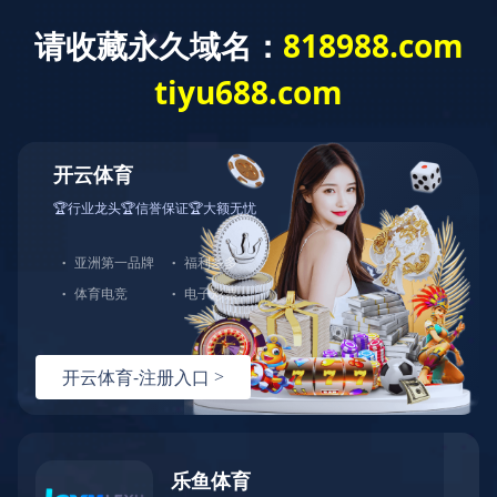
华体会体育·（sports）官方网站
格业阀门
华体会体育·（sports）官方网站
导航
执行器及附件
特殊阀门
调节阀
通用阀门