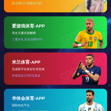
H71对夹式止回阀（不锈钢）
H74对夹式止回阀（不锈钢）
H74对夹式止回阀（不锈钢）
H76H对夹式止回阀（不锈钢）
H76H对夹式止回阀（不锈钢）
国标不锈钢截止阀J41W-16P
国标不锈钢截止阀J41W-16P