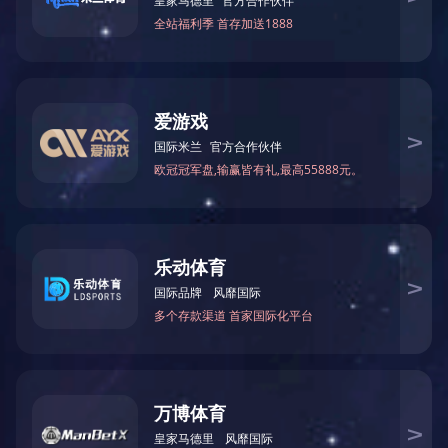
正齿轮闸阀Z441H-100C-DN250
详细说明
正齿轮闸阀Z441H-100C-DN250