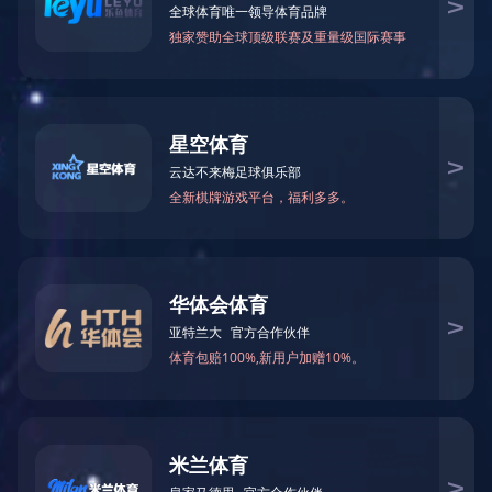
软、硬密封球阀
软、硬密封蝶阀
电动阀门
其他阀门
气动阀门
华体会体育·（sports）官方网站
>
华体会体育·（sports）官方网站
>
调节阀
>
电动调节阀
> 详情