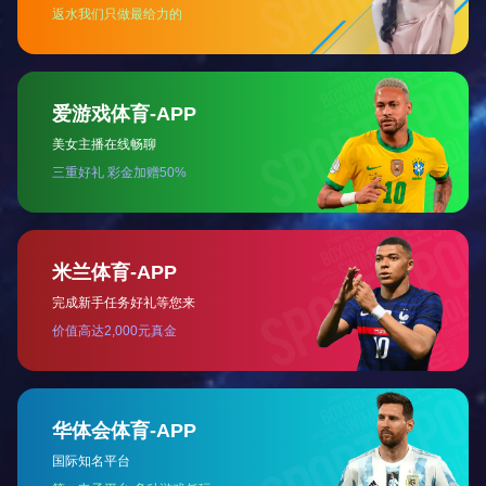
电动通风蝶阀D941W-1C
电动通风蝶阀D941W-1C
手动不锈钢刀型闸阀（圆形法兰）
PZ43W-10P
手动不锈钢刀型闸阀（圆形法兰）PZ43W-10P
手动暗板刀闸阀DMZ73X-10C
手动暗板刀闸阀DMZ73X-10C
手动不锈钢暗板刀闸阀DMZ73F-