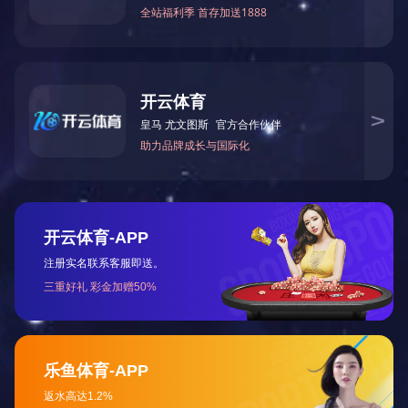
您可能喜欢
手动刀型闸阀PZ73H-10C
手动刀型闸阀PZ73H-10C手动刀型闸阀
PZ73H-10C产品优点：1、刀闸阀是由狭窄的
阀体和滑动闸板构成。2、闸板有锋利的刀
口，能够将流体介质中的固体颗粒排开或切
割。3、闸板表面抛光处理加强了闸板穿透
力，有效保护了填料和阀座的使用寿命。4、
涡轮通风蝶阀D341W-1C
阀体底部配置了闸板压紧装置，能够安全第将
闸板支撑压紧在阀座上，确保关闭紧密有效。
涡轮通风蝶阀D341W-1C
5、产品广泛用于造纸、水处理、电力、化
工、钢铁、采矿等行业。手动对夹式刀型闸