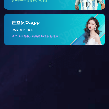
10P
手动不锈钢暗板刀闸阀DMZ73F-10P
手动暗杆刀闸阀APZ73H-10C
手动暗杆刀闸阀APZ73H-10C
手动双向开刀型闸阀SPZ73H-10C
手动双向开刀型闸阀SPZ73H-10C