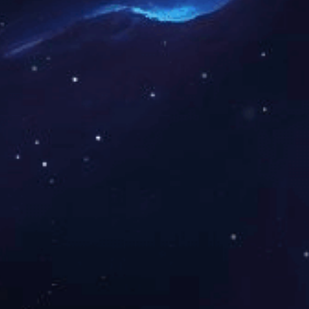
电动通风蝶阀D941W-1C
手动暗板刀闸阀DMZ73X
手动暗板刀闸阀DMZ73X-10C
手动暗杆刀闸阀APZ73H
手动暗杆刀闸阀APZ73H-10C