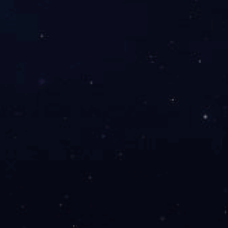
合作伙伴：