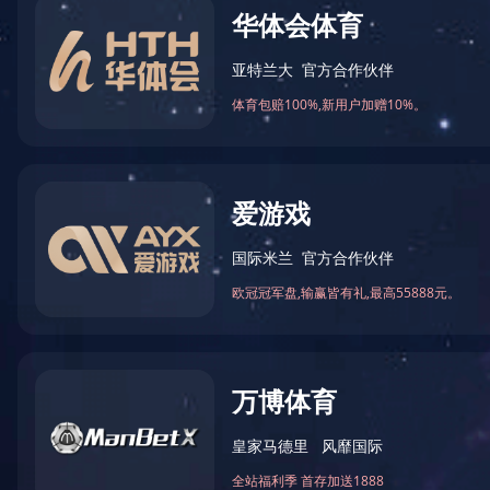
执行器及附件
特殊阀门
调节阀
通用