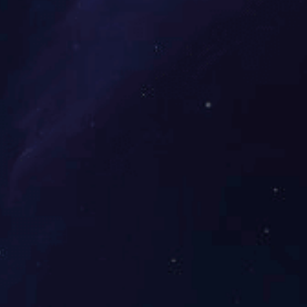
手动
-10C
手
手动
-10C
手
手动