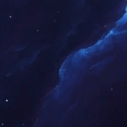
0C
涡
刀型闸阀PZ73H-10C产品优点：1、
涡轮
闸板构成。2、闸板有锋利的刀口，
排开或切割。3、闸板表面抛光处理
了填料和阀座的使用寿命。4、阀体
够安全第将闸板支撑压紧在阀座上，
广泛用于造纸、水处理、电力、化
对夹式刀型闸
1C
手