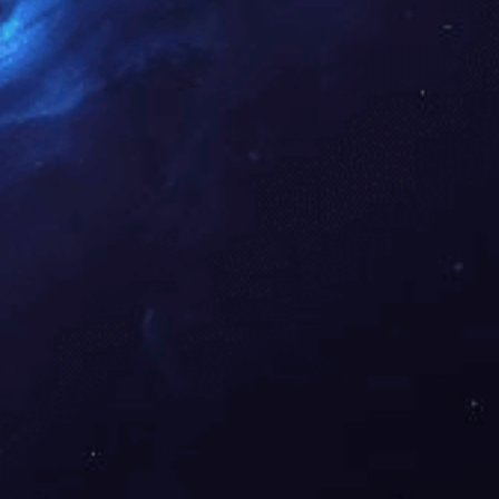
轮通风蝶阀D341W-1C
通风蝶阀D341W-1C
动不锈钢刀型闸阀（圆形法兰）PZ43W-10P