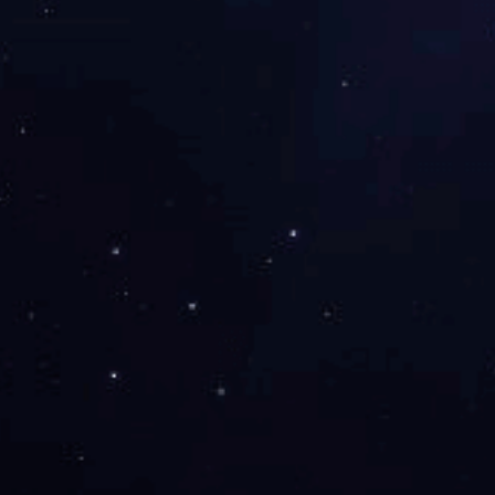
总部地址：浙江省永嘉县瓯北
总部电话：0577-66983300
图文传真：0577-66986300
电子邮箱：geye@quitstuff.
公司网址：//quitstuff.com