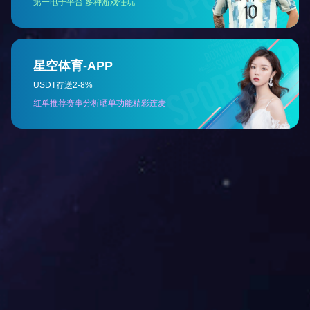
手动暗杆刀闸阀APZ73H-10C
手动暗杆刀闸阀APZ73H-10C
手动双向开刀型闸阀SPZ73H-10C
手动双向开刀型闸阀SPZ73H-10C