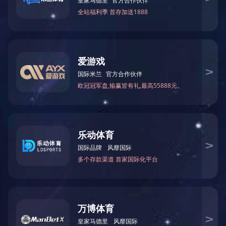
新型衬胶刀型闸阀PZ73J-10C
详细说明
新型衬胶刀型闸阀PZ73J-10C