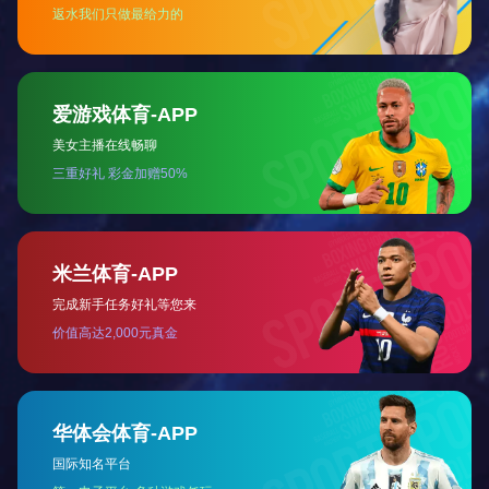
电动通风蝶阀D941W-1C
手动不锈钢刀型闸阀（圆形法兰）
PZ43W-10P
手动不锈钢刀型闸阀（圆形法兰）PZ43W-10P
手动暗板刀闸阀DMZ73X-10C
手动暗板刀闸阀DMZ73X-10C
手动不锈钢暗板刀闸阀DMZ73F-
10P
手动不锈钢暗板刀闸阀DMZ73F-10P