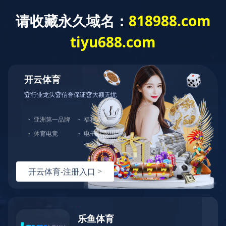
华体会体育·（sports）官方网站
格业阀门
华体会体育·（sports）官方网站
导航
执行器及附件
特殊阀门
调节阀
通用阀门