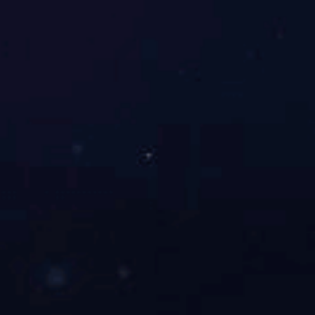
总部地址：浙江省永嘉县瓯北安丰工业区安溪路3号
总部电话：0577-66983300
图文传真：0577-66986300
电子邮箱：geye@quitstuff.com
公司网址：//quitstuff.com