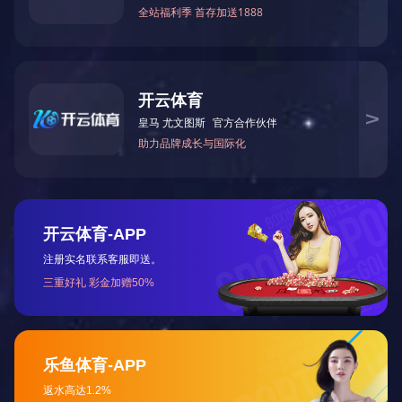
美式内螺纹截止阀（不锈
钢）
美式内螺纹截止阀（不锈钢）
电动闸阀Z941H-16C-
DN500（带旁通阀）
电动闸阀Z941H-16C-DN500（带旁通
阀）