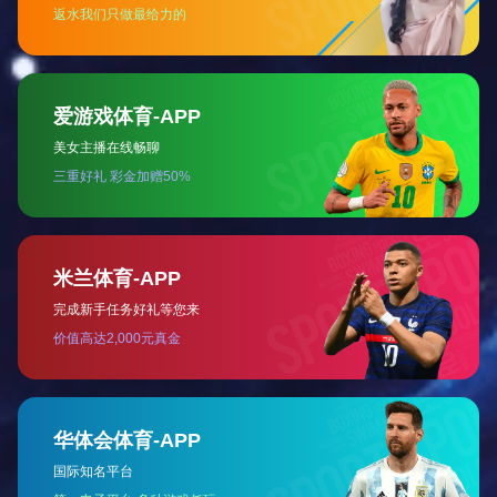
伞齿轮截止阀
伞齿轮截止阀
Z45X球墨铸铁闸阀
球墨铸铁闸阀产品简介：Z45X球墨铸
铁闸阀可广泛用于自来水、污水、建
筑、石油、化工、食品、医药、轻
纺、电力、船舶、治金、能源系统等
流体管线上作为调节合截流装置使
用。 球墨铸铁闸阀性能规范：
型 号：Z45X-1.0\1.6公称压力：
1.0Mpa-16Mpa使用温度：≤200℃。
气动截止阀
强度试验（水）：Mpa2.4密封试验
（水）：Mpa1.8材&nbs
气动截止阀