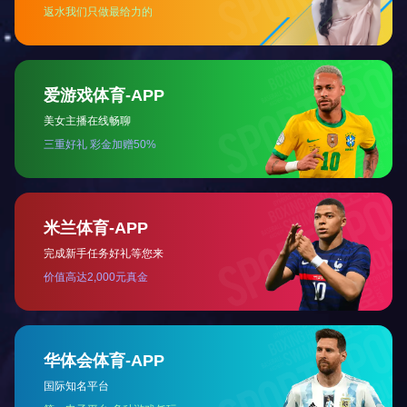
对夹式高压止回阀
对夹式高压止回阀
华体会体育·（sports）官方网站
3
4
5
共5页