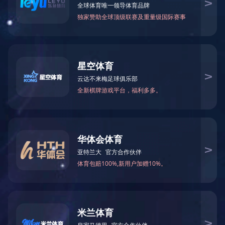
软、硬密封球阀
软、硬密封蝶阀
电动阀门
其他阀门
气动阀门
华体会体育·（sports）官方网站
>
华体会体育·（sports）官方网站
>
通用阀门
高压止回阀H44Y-1500LB
高压止回阀H44Y-1500LB