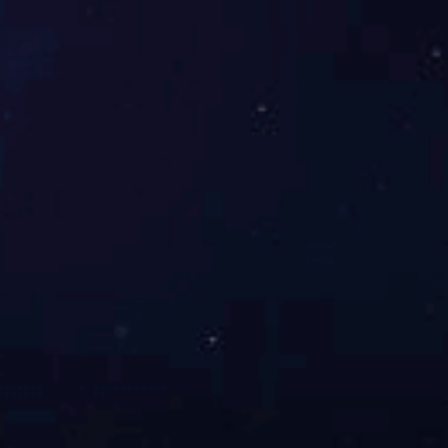
总部地址：浙江省永嘉县瓯北安丰工业区安溪路3号
总部电话：0577-66983300
图文传真：0577-66986300
电子邮箱：geye@quitstuff.com
公司网址：//quitstuff.com