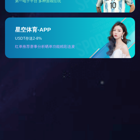
二片式内螺纹高压球阀
二片式内螺纹高压球阀
二片式内螺纹球阀
二片式内螺纹球阀