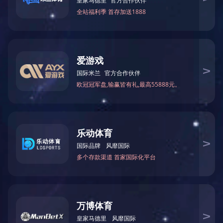
二片式内螺纹球阀
详细说明
二片式内螺纹球阀