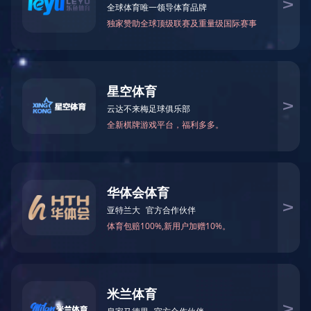
软、硬密封球阀
软、硬密封蝶阀
电动阀门
其他阀门
气动阀门
华体会体育·（sports）官方网站
>
华体会体育·（sports）官方网站
>
软、硬密封球阀
>
不锈钢丝扣球阀
> 详情